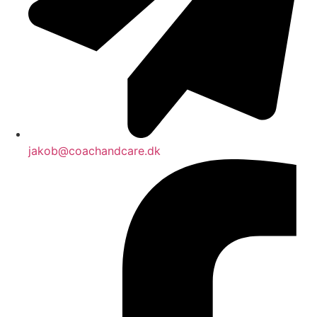
jakob@coachandcare.dk