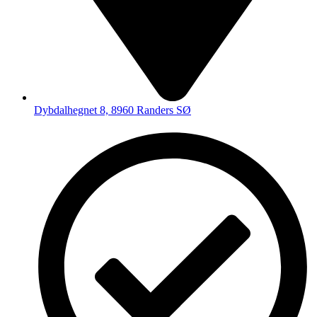
Dybdalhegnet 8, 8960 Randers SØ