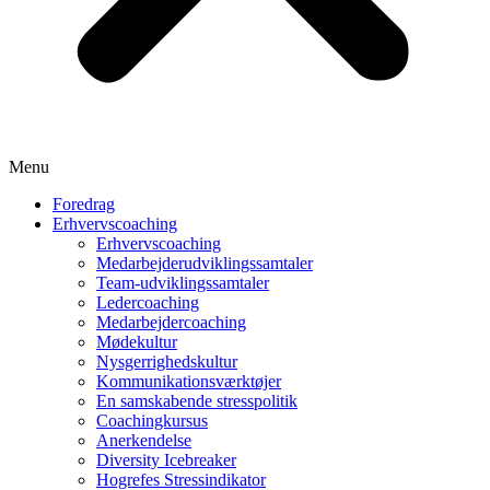
Menu
Foredrag
Erhvervscoaching
Erhvervscoaching
Medarbejderudviklingssamtaler
Team-udviklingssamtaler
Ledercoaching
Medarbejdercoaching
Mødekultur
Nysgerrighedskultur
Kommunikationsværktøjer
En samskabende stresspolitik
Coachingkursus
Anerkendelse
Diversity Icebreaker
Hogrefes Stressindikator