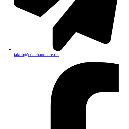
jakob@coachandcare.dk