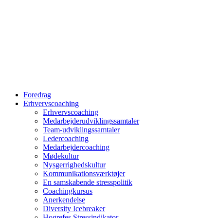
Foredrag
Erhvervscoaching
Erhvervscoaching
Medarbejderudviklingssamtaler
Team-udviklingssamtaler
Ledercoaching
Medarbejdercoaching
Mødekultur
Nysgerrighedskultur
Kommunikationsværktøjer
En samskabende stresspolitik
Coachingkursus
Anerkendelse
Diversity Icebreaker
Hogrefes Stressindikator