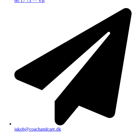
60 17 73 ** Vis
jakob@coachandcare.dk